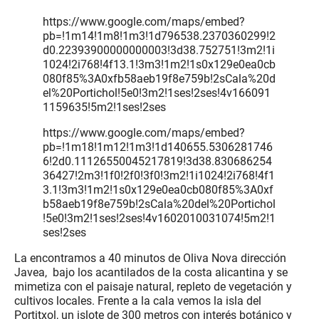
https://www.google.com/maps/embed?
pb=!1m14!1m8!1m3!1d796538.2370360299!2
d0.22393900000000003!3d38.752751!3m2!1i
1024!2i768!4f13.1!3m3!1m2!1s0x129e0ea0cb
080f85%3A0xfb58aeb19f8e759b!2sCala%20d
el%20Portichol!5e0!3m2!1ses!2ses!4v166091
1159635!5m2!1ses!2ses
https://www.google.com/maps/embed?
pb=!1m18!1m12!1m3!1d140655.5306281746
6!2d0.11126550045217819!3d38.830686254
36427!2m3!1f0!2f0!3f0!3m2!1i1024!2i768!4f1
3.1!3m3!1m2!1s0x129e0ea0cb080f85%3A0xf
b58aeb19f8e759b!2sCala%20del%20Portichol
!5e0!3m2!1ses!2ses!4v1602010031074!5m2!1
ses!2ses
La encontramos a 40 minutos de Oliva Nova dirección
Javea, bajo los acantilados de la costa alicantina y se
mimetiza con el paisaje natural, repleto de vegetación y
cultivos locales. Frente a la cala vemos la isla del
Portitxol, un islote de 300 metros con interés botánico y