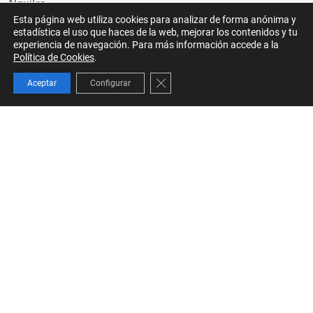
Alquiler
Esta página web utiliza cookies para analizar de forma anónima y
Traspaso
estadística el uso que haces de la web, mejorar los contenidos y tu
Asistencia
experiencia de navegación. Para más información accede a la
Política de Cookies
.
Empieza por aquí
Cerrar el banner de cookies RGPD
Actualidad
Aceptar
Configurar
Profesionales
Sobre nosotros
Costa Blanca
Pirineo Aragonés
casas
de
dieZ
Avda.
Picasso, 1 -
Oliva Nova
46780
(Valencia)
España
+34 639 313