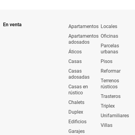
En venta
Apartamentos
Locales
Apartamentos
Oficinas
adosados
Parcelas
Áticos
urbanas
Casas
Pisos
Casas
Reformar
adosadas
Terrenos
Casas en
rústicos
rústico
Trasteros
Chalets
Triplex
Duplex
Unifamiliares
Edificios
Villas
Garajes