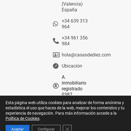
(Valencia)
España
+34 639 313
964
+34 961 356
984
hola@casasdediez.com
Ubicación
A.
inmobiliario
registrado
0387
Esta página web utiliza cookies para analizar de forma anónima y
estadística el uso que haces de la web, mejorar los contenidos y tu
experiencia de navegación. Para más información accede a la
Política de Cookies
.
© 2026
Aviso legal
Privacidad
GOOGLE
Cookies
C. Deontológico
Canal ético
YOUTUBE
Cerrar el banner de cookies RGPD
Aceptar
Configurar