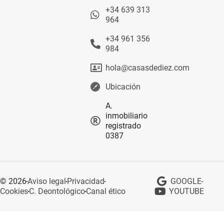
+34 639 313
964
+34 961 356
984
hola@casasdediez.com
Ubicación
A.
inmobiliario
registrado
0387
© 2026
Aviso legal
Privacidad
GOOGLE
Cookies
C. Deontológico
Canal ético
YOUTUBE