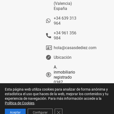
(Valencia)
España
+34 639 313
964
+34 961 356
984
hola@casasdediez.com
Ubicación
A.
inmobiliario
registrado
0387
Esta página web utiliza cookies para analizar de forma anónima y
estadística el uso que haces de la web, mejorar los contenidos y tu
experiencia de navegación. Para más información accede a la
Política de Cookies
.
© 2026
Aviso legal
Privacidad
GOOGLE
Cookies
C. Deontológico
Canal ético
YOUTUBE
Cerrar el banner de cookies RGPD
Aceptar
Configurar