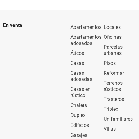
En venta
Apartamentos
Locales
Apartamentos
Oficinas
adosados
Parcelas
Áticos
urbanas
Casas
Pisos
Casas
Reformar
adosadas
Terrenos
Casas en
rústicos
rústico
Trasteros
Chalets
Triplex
Duplex
Unifamiliares
Edificios
Villas
Garajes