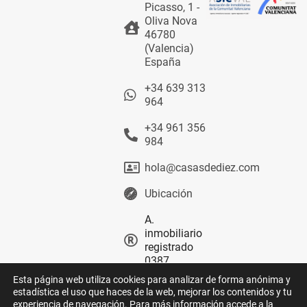
Picasso, 1 -
Oliva Nova
46780
(Valencia)
España
+34 639 313
964
+34 961 356
984
hola@casasdediez.com
Ubicación
A.
inmobiliario
registrado
0387
Esta página web utiliza cookies para analizar de forma anónima y
estadística el uso que haces de la web, mejorar los contenidos y tu
experiencia de navegación. Para más información accede a la