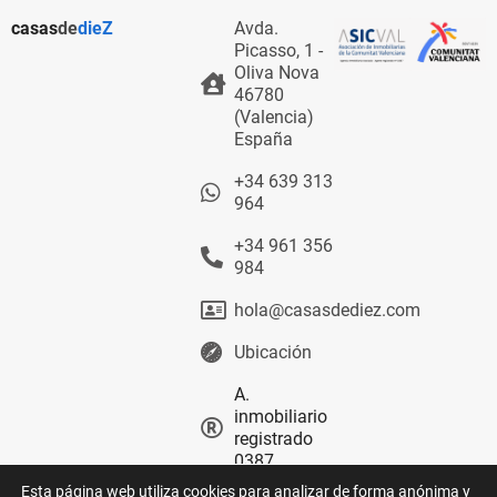
casas
de
dieZ
Avda.
Picasso, 1 -
Oliva Nova
46780
(Valencia)
España
+34 639 313
964
+34 961 356
984
hola@casasdediez.com
Ubicación
A.
inmobiliario
registrado
0387
Esta página web utiliza cookies para analizar de forma anónima y