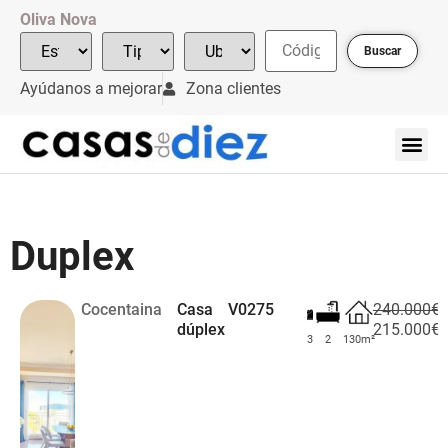
Oliva Nova
Buscar
Ayúdanos a mejorar
Zona clientes
Duplex
Cocentaina
Casa
V0275
240.000€
dúplex
215.000€
3
2
130m²