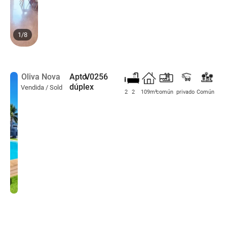
1
/
8
Oliva Nova
Apto.
V0256
dúplex
Vendida / Sold
2
2
109m²
común
privado
Común
1
/
8