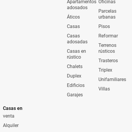
Apartamentos
Oficinas
adosados
Parcelas
Áticos
urbanas
Casas
Pisos
Casas
Reformar
adosadas
Terrenos
Casas en
rústicos
rústico
Trasteros
Chalets
Triplex
Duplex
Unifamiliares
Edificios
Villas
Garajes
Casas en
venta
Alquiler