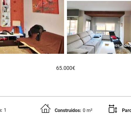
65.000€
:
1
Construidos:
0 m²
Parc