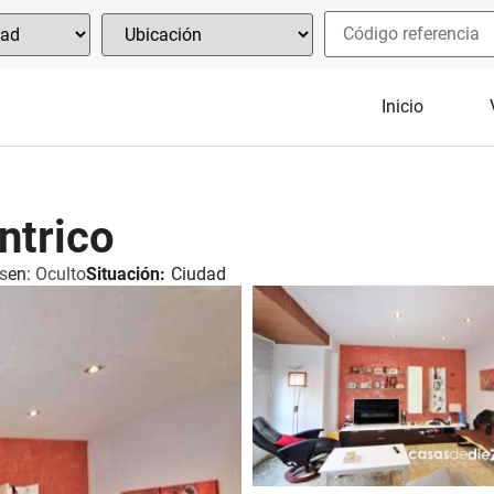
Inicio
ntrico
s
en:
Oculto
Situación:
Ciudad