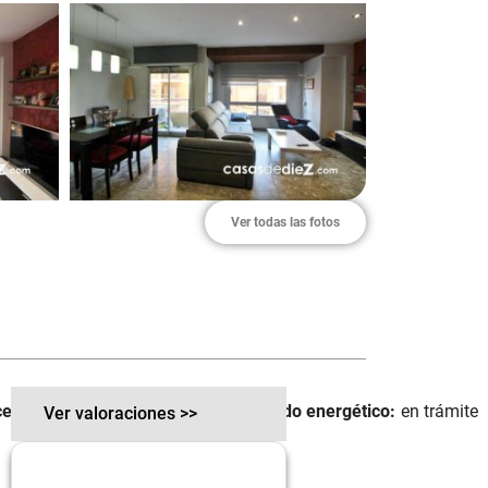
Ver todas las fotos
ela:
0 m²
Certificado energético:
en trámite
Ver valoraciones >>