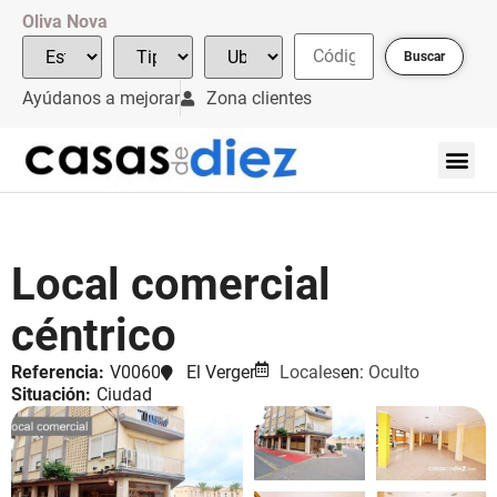
Oliva Nova
Buscar
Ayúdanos a mejorar
Zona clientes
Local comercial
céntrico
Referencia:
V0060
El Verger
Locales
en:
Oculto
Situación:
Ciudad