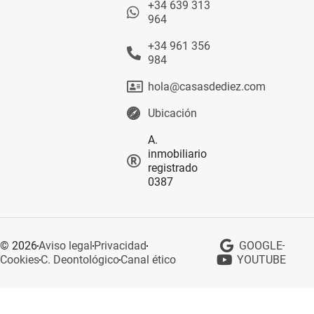
+34 639 313
964
+34 961 356
984
hola@casasdediez.com
Ubicación
A.
inmobiliario
registrado
0387
© 2026
Aviso legal
Privacidad
GOOGLE
Cookies
C. Deontológico
Canal ético
YOUTUBE