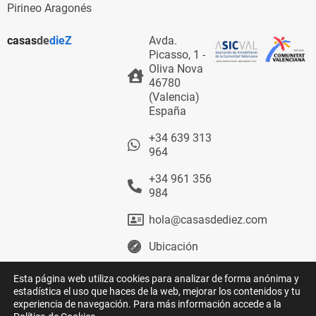
Pirineo Aragonés
casas
de
dieZ
Avda.
Picasso, 1 -
Oliva Nova
46780
(Valencia)
España
+34 639 313
964
+34 961 356
984
hola@casasdediez.com
Ubicación
A.
Esta página web utiliza cookies para analizar de forma anónima y
inmobiliario
estadística el uso que haces de la web, mejorar los contenidos y tu
registrado
experiencia de navegación. Para más información accede a la
0387