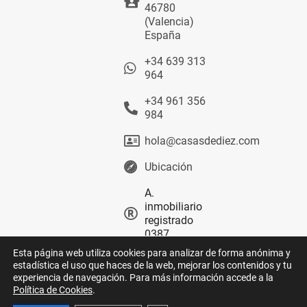
46780
(Valencia)
España
+34 639 313
964
+34 961 356
984
hola@casasdediez.com
Ubicación
A.
inmobiliario
registrado
0387
Esta página web utiliza cookies para analizar de forma anónima y
estadística el uso que haces de la web, mejorar los contenidos y tu
experiencia de navegación. Para más información accede a la
Política de Cookies
.
© 2026
Aviso legal
Privacidad
GOOGLE