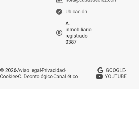
Ubicación
A.
inmobiliario
registrado
0387
© 2026
Aviso legal
Privacidad
GOOGLE
Cookies
C. Deontológico
Canal ético
YOUTUBE