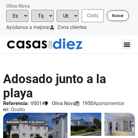
Oliva Nova
Buscar
Ayúdanos a mejorar
Zona clientes
Adosado junto a la
playa
Referencia:
V0014
Oliva Nova
1950
Apartamentos
en:
Oculto