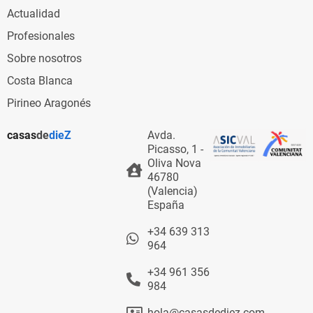
Actualidad
Profesionales
Sobre nosotros
Costa Blanca
Pirineo Aragonés
casas
de
dieZ
Avda.
Picasso, 1 -
Oliva Nova
46780
(Valencia)
España
+34 639 313
964
+34 961 356
984
hola@casasdediez.com