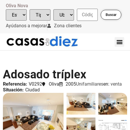
Oliva Nova
Buscar
Ayúdanos a mejorar
Zona clientes
Adosado tríplex
Referencia:
V0292
Oliva
2005
Unifamiliares
en:
venta
Situación:
Ciudad