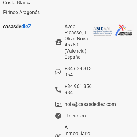
Costa Blanca
Pirineo Aragonés
casas
de
dieZ
Avda.
Picasso, 1 -
Oliva Nova
46780
(Valencia)
España
+34 639 313
964
+34 961 356
984
hola@casasdediez.com
Ubicación
A.
inmobiliario