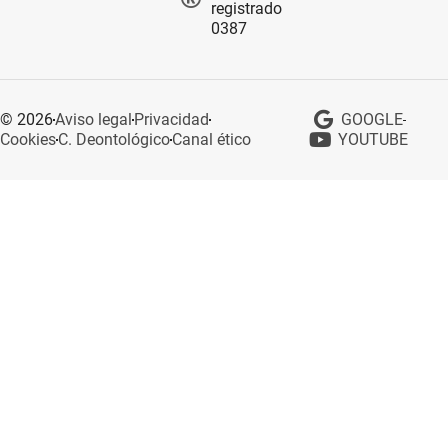
registrado
0387
© 2026
Aviso legal
Privacidad
GOOGLE
Cookies
C. Deontológico
Canal ético
YOUTUBE