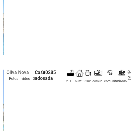
Oliva Nova
Casa
V0285
2
adosada
2
Fotos - video - 3D +
2
1
69m²
92m²
común
comunitario
Privado