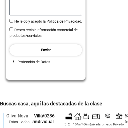
He leído y acepto la
Política de Privacidad
.
Deseo recibir información comercial de
productos/servicios
Enviar
Protección de Datos
Buscas casa, aquí las destacadas de la clase
Oliva Nova
Villa
V0286
6
individual
6
Fotos - video - 3D +
3
2
154m²
406m²
privada
privado
Privado