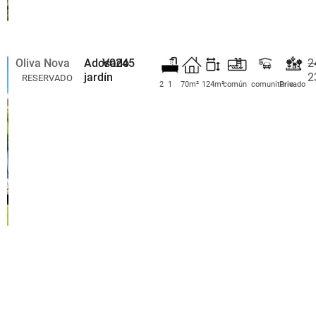
Oliva Nova
Adosado
V0245
2
jardín
2
RESERVADO
2
1
70m²
124m²
común
comunitario
Privado