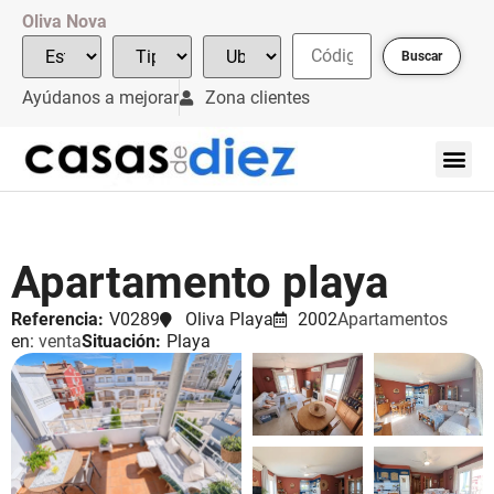
Oliva Nova
Buscar
Ayúdanos a mejorar
Zona clientes
Apartamento playa
Referencia:
V0289
Oliva Playa
2002
Apartamentos
en:
venta
Situación:
Playa