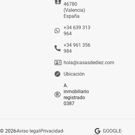
46780
(Valencia)
España
+34 639 313
964
+34 961 356
984
hola@casasdediez.com
Ubicación
A.
inmobiliario
registrado
0387
© 2026
Aviso legal
Privacidad
GOOGLE