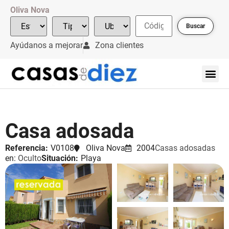
Oliva Nova
Buscar
Ayúdanos a mejorar
Zona clientes
Casa adosada
Referencia:
V0108
Oliva Nova
2004
Casas adosadas
en:
Oculto
Situación:
Playa