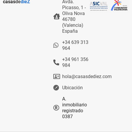
casas
de
dieZ
Avda.
Picasso, 1 -
Oliva Nova
46780
(Valencia)
España
+34 639 313
964
+34 961 356
984
hola@casasdediez.com
Ubicación
A.
inmobiliario
registrado
0387