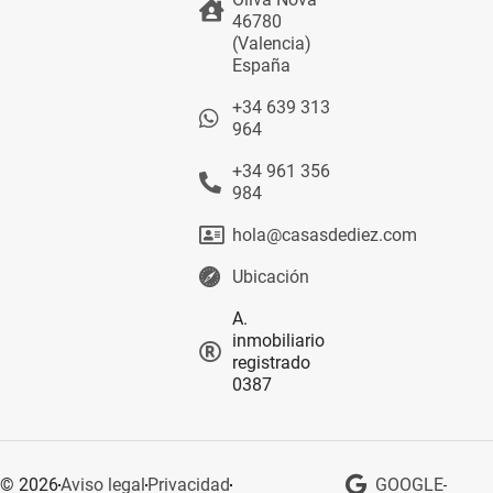
46780
(Valencia)
España
+34 639 313
964
+34 961 356
984
hola@casasdediez.com
Ubicación
A.
inmobiliario
registrado
0387
© 2026
Aviso legal
Privacidad
GOOGLE