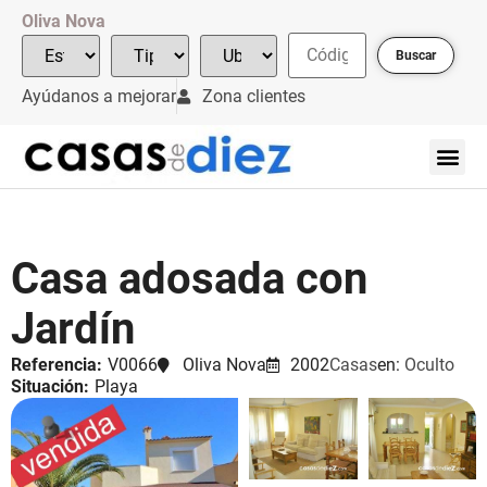
Oliva Nova
Buscar
Ayúdanos a mejorar
Zona clientes
Casa adosada con
Jardín
Referencia:
V0066
Oliva Nova
2002
Casas
en:
Oculto
Situación:
Playa