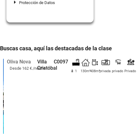
Protección de Datos
Buscas casa, aquí las destacadas de la clase
Oliva Nova
Villa
C0097
Cristóbal
Desde 162 €./noche -
4
2
1
130m²
408m²
privada
privado
Privado