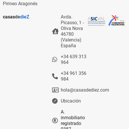
Pirineo Aragonés
casas
de
dieZ
Avda.
Picasso, 1 -
Oliva Nova
46780
(Valencia)
España
+34 639 313
964
+34 961 356
984
hola@casasdediez.com
Ubicación
A.
inmobiliario
registrado