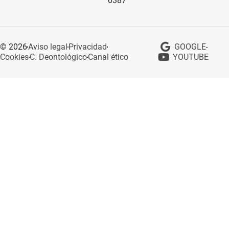
0387
© 2026
Aviso legal
Privacidad
GOOGLE
Cookies
C. Deontológico
Canal ético
YOUTUBE