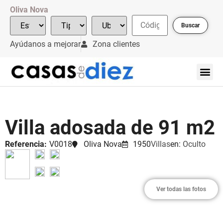
Oliva Nova
Buscar
Ayúdanos a mejorar
Zona clientes
Villa adosada de 91 m2
Referencia:
V0018
Oliva Nova
1950
Villas
en:
Oculto
Ver todas las fotos