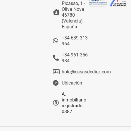
Picasso, 1 -
Oliva Nova
46780
(Valencia)
España
+34 639 313
964
+34 961 356
984
hola@casasdediez.com
Ubicación
A.
inmobiliario
registrado
0387