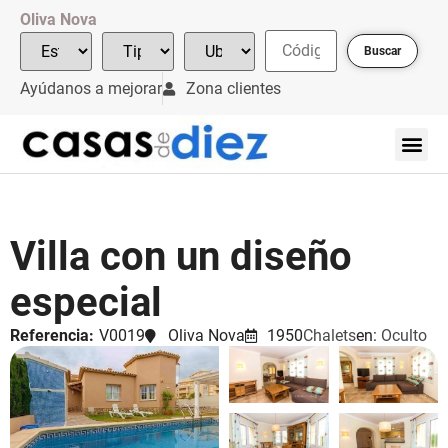
Oliva Nova
Buscar
Ayúdanos a mejorar
Zona clientes
Villa con un diseño
especial
Referencia:
V0019
Oliva Nova
1950
Chalets
en:
Oculto